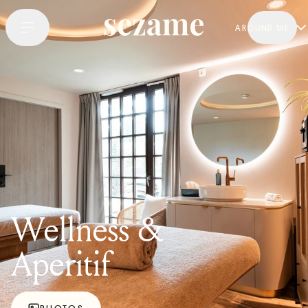
AROUND ME
Wellness &
Aperitif