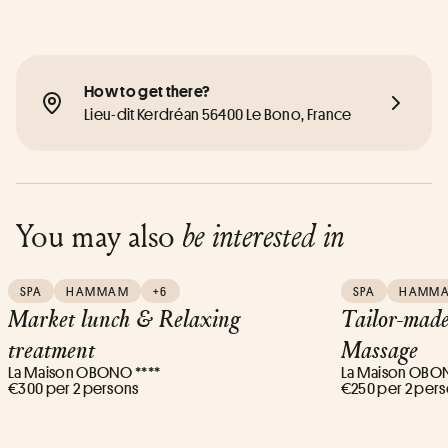
How to get there?
Lieu-dit Kerdréan 56400 Le Bono, France
You may also
be interested in
SPA
HAMMAM
+6
SPA
HAMM
Market lunch & Relaxing
Tailor-made
treatment
Massage
La Maison OBONO ****
La Maison OBON
€300 per 2 persons
€250 per 2 per