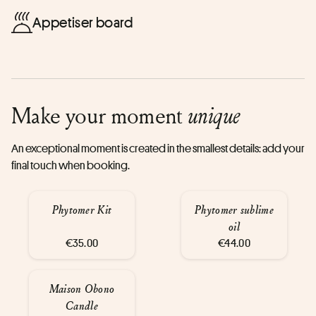
Appetiser board
Make your moment
unique
An exceptional moment is created in the smallest details: add your
final touch when booking.
Phytomer Kit
Phytomer sublime
oil
€35.00
€44.00
Maison Obono
Candle