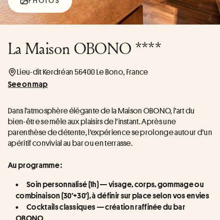
PHOTOS
La Maison OBONO ****
Lieu-dit Kerdréan 56400 Le Bono, France
See on map
Dans l’atmosphère élégante de la Maison OBONO, l’art du 
bien-être se mêle aux plaisirs de l’instant. Après une 
parenthèse de détente, l’expérience se prolonge autour d’un 
apéritif convivial au bar ou en terrasse.
Au programme :
Soin personnalisé (1h) — visage, corps, gommage ou 
combinaison (30’+30’), à définir sur place selon vos envies
Cocktails classiques — création raffinée du bar 
OBONO