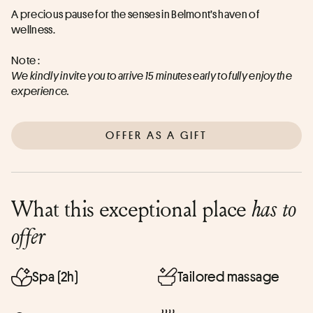
A precious pause for the senses in Belmont’s haven of 
wellness.
Note : 
We kindly invite you to arrive 15 minutes early to fully enjoy the 
experience.
OFFER AS A GIFT
What this exceptional place
has to
offer
Spa (2h)
Tailored massage