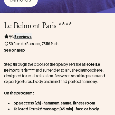
PHOTOS
Le Belmont Paris ****
4/5
5 reviews
30 Rue de Bassano, 75116 Paris
See on map
Step through the doors of the Spa by Terraké at 
Hôtel Le 
and surrender to a hushed atmosphere, 
Belmont Paris **** 
designed for total relaxation. Between soothing steam and 
expert gestures, body and mind find perfect harmony.
On the program :
Spa access (2h) - hammam, sauna, fitness room
Tailored Terraké massage (45 min) - face or body