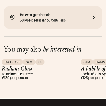
How to get there?
30 Rue de Bassano, 75116 Paris
You may also
be interested in
FACE CARE
GYM
+5
GYM
HAMM
Radiant Glow
A bubble of
Le Belmont Paris ****
Roch Hôtel & Sp
€130 per person
€125 per perso