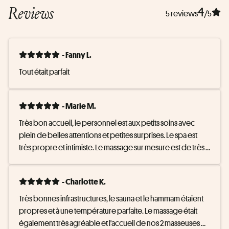
Reviews
4
5 reviews
/5
- Fanny L.
Tout était parfait
- Marie M.
Très bon accueil, le personnel est aux petits soins avec 
plein de belles attentions et petites surprises. Le spa est 
très propre et intimiste. Le massage sur mesure est de très 
bonne qualité. On en sort relaxé !
- Charlotte K.
Très bonnes infrastructures, le sauna et le hammam étaient 
propres et à une température parfaite. Le massage était 
également très agréable et l'accueil de nos 2 masseuses 