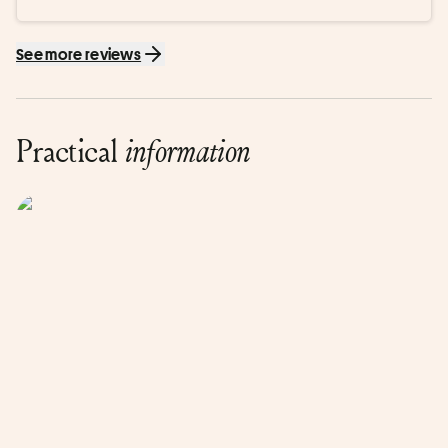
était top !
See more reviews
Practical
information